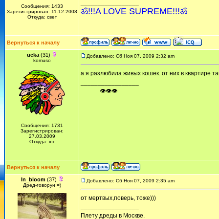
_________________
Сообщения: 1433
ॐ!!!A LOVE SUPREME!!!ॐ
Зарегистрирован: 11.12.2008
Откуда: свет
Вернуться к началу
ucka
(31)
Добавлено: Сб Ноя 07, 2009 2:32 am
komuso
а я разлюбила живых кошек. от них в квартире та
_________________
ᅠ ᅠ ᅠ👁👁👁
Сообщения: 1731
Зарегистрирован:
27.03.2009
Откуда: юг
Вернуться к началу
In_bloom
(37)
Добавлено: Сб Ноя 07, 2009 2:35 am
Дред-говорун =)
от мертвых,поверь, тоже)))
_________________
Плету дреды в Москве.