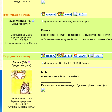
Откуда: МОСК
Вернуться к началу
Psychotrop1c
(36)
Добавлено: Вс Ноя 08, 2009 8:21 pm
Дред-говорун =)
Вилка
кошка настроила локаторы на нужную частоту и 
Сообщения: 2808
Зарегистрирован:
я больше плюшку люблю, только она от меня бег
31.10.2005
Откуда: выживаю в Москве
Вернуться к началу
Вилка
(36)
Добавлено: Вс Ноя 08, 2009 8:24 pm
Дред-говорун =)
D_N
конечно, она боится тебя)
_________________
Как ни визжи- не выйдет Джанис Джоплин.. (с)
Сообщения: 1061
Зарегистрирован:
08.12.2007
Откуда: Москва, ЮАО