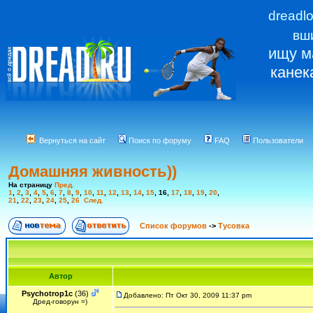
dreadl
вш
ищу м
канек
Вернуться на сайт
Поиск по форуму
FAQ
Пользователи
Домашняя живность))
На страницу
Пред.
1
,
2
,
3
,
4
,
5
,
6
,
7
,
8
,
9
,
10
,
11
,
12
,
13
,
14
,
15
,
16
,
17
,
18
,
19
,
20
,
21
,
22
,
23
,
24
,
25
,
26
След.
Список форумов
->
Тусовка
Автор
Psychotrop1c
(36)
Добавлено: Пт Окт 30, 2009 11:37 pm
Дред-говорун =)