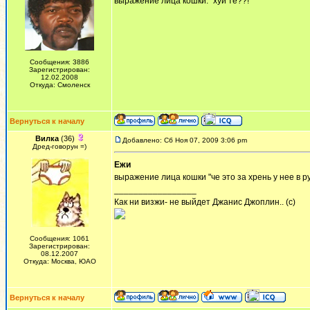
выражение лица кошки: "хуй те??!"
Сообщения: 3886
Зарегистрирован:
12.02.2008
Откуда: Смоленск
Вернуться к началу
Вилка
(36)
Добавлено: Сб Ноя 07, 2009 3:06 pm
Дред-говорун =)
Ежи
выражение лица кошки "че это за хрень у нее в р
_________________
Как ни визжи- не выйдет Джанис Джоплин.. (с)
Сообщения: 1061
Зарегистрирован:
08.12.2007
Откуда: Москва, ЮАО
Вернуться к началу