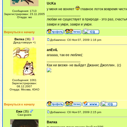
UcKa
у меня не воняет
главное лоток вовремя чист
Сообщения: 1713
_________________
Зарегистрирован: 23.11.2005
Откуда: мо
любви не существует в природе - это раз, счастья
замри и умри, замри и умри.
Вернуться к началу
Вилка
(36)
Добавлено: Сб Ноя 07, 2009 1:16 pm
Дред-говорун =)
anEviL
агаааа, так ее люблю(:
_________________
Как ни визжи- не выйдет Джанис Джоплин.. (с)
Сообщения: 1061
Зарегистрирован:
08.12.2007
Откуда: Москва, ЮАО
Вернуться к началу
Ежи
(35)
Добавлено: Сб Ноя 07, 2009 2:15 pm
Сaa-guara
Вилка