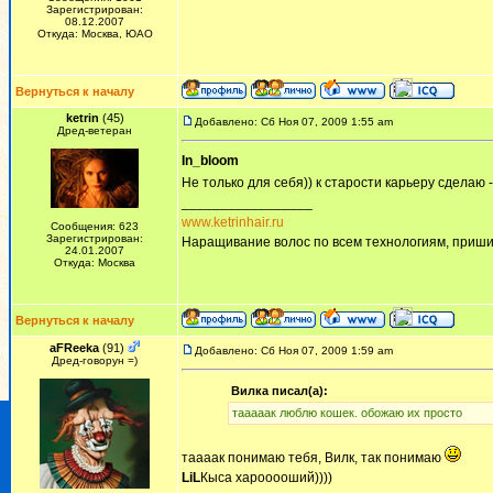
Зарегистрирован:
08.12.2007
Откуда: Москва, ЮАО
Вернуться к началу
ketrin
(45)
Добавлено: Сб Ноя 07, 2009 1:55 am
Дред-ветеран
In_bloom
Не только для себя)) к старости карьеру сделаю -
_________________
www.ketrinhair.ru
Сообщения: 623
Зарегистрирован:
Наращивание волос по всем технологиям, приши
24.01.2007
Откуда: Москва
Вернуться к началу
aFReeka
(91)
Добавлено: Сб Ноя 07, 2009 1:59 am
Дред-говорун =)
Вилка писал(а):
тааааак люблю кошек. обожаю их просто
таааак понимаю тебя, Вилк, так понимаю
LiL
Кыса харооооший))))