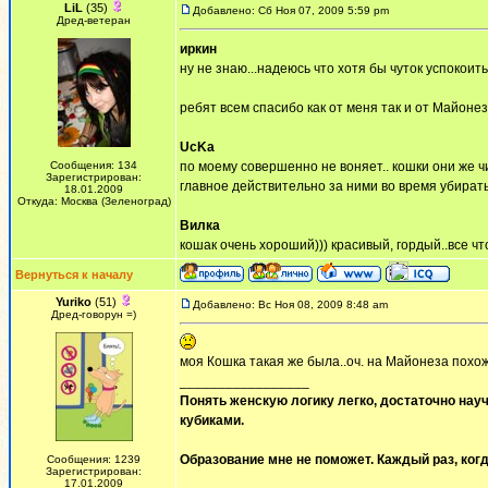
LiL
(35)
Добавлено: Сб Ноя 07, 2009 5:59 pm
Дред-ветеран
иркин
ну не знаю...надеюсь что хотя бы чуток успокоить
ребят всем спасибо как от меня так и от Майонез
UcKa
Сообщения: 134
по моему совершенно не воняет.. кошки они же 
Зарегистрирован:
главное действительно за ними во время убирать
18.01.2009
Откуда: Москва (Зеленоград)
Вилка
кошак очень хороший))) красивый, гордый..все чт
Вернуться к началу
Yuriko
(51)
Добавлено: Вс Ноя 08, 2009 8:48 am
Дред-говорун =)
моя Кошка такая же была..оч. на Майонеза похож
_________________
Понять женскую логику легко, достаточно науч
кубиками.
Образование мне не поможет. Каждый раз, когд
Сообщения: 1239
Зарегистрирован:
17.01.2009