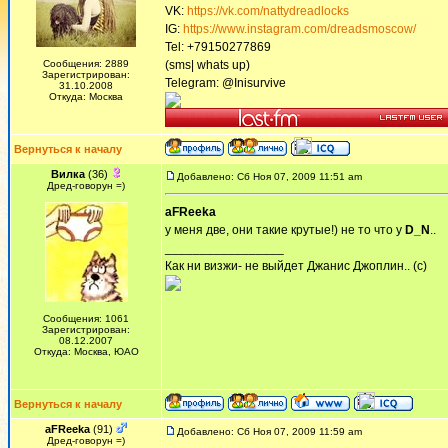
VK:
https://vk.com/nattydreadlocks
IG:
https://www.instagram.com/dreadsmoscow/
Tel: +79150277869
Сообщения: 2889
(sms| whats up)
Зарегистрирован:
Telegram: @Inisurvive
31.10.2008
Откуда: Москва
Вернуться к началу
Вилка
(36)
Добавлено: Сб Ноя 07, 2009 11:51 am
Дред-говорун =)
aFReeka
у меня две, они такие крутые!) не то что у
D_N
..
_________________
Как ни визжи- не выйдет Джанис Джоплин.. (с)
Сообщения: 1061
Зарегистрирован:
08.12.2007
Откуда: Москва, ЮАО
Вернуться к началу
aFReeka
(91)
Добавлено: Сб Ноя 07, 2009 11:59 am
Дред-говорун =)