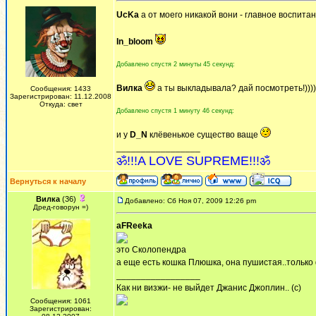
UcKa
а от моего никакой вони - главное воспита
In_bloom
Добавлено спустя 2 минуты 45 секунд:
Вилка
а ты выкладывала? дай посмотреть!))))
Сообщения: 1433
Зарегистрирован: 11.12.2008
Откуда: свет
Добавлено спустя 1 минуту 46 секунд:
и у
D_N
клёвенькое существо ваще
_________________
ॐ!!!A LOVE SUPREME!!!ॐ
Вернуться к началу
Вилка
(36)
Добавлено: Сб Ноя 07, 2009 12:26 pm
Дред-говорун =)
aFReeka
это Сколопендра
а еще есть кошка Плюшка, она пушистая..только 
_________________
Как ни визжи- не выйдет Джанис Джоплин.. (с)
Сообщения: 1061
Зарегистрирован: