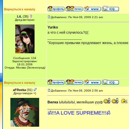
Вернуться к началу
LiL
(35)
Добавлено: Пн Ноя 09, 2009 2:21 am
Дред-ветеран
Yuriko
а что с ней случилось?(((
_________________
"Хорошие привычки продлевают жизнь, а плохие 
Сообщения: 134
Зарегистрирован:
18.01.2009
Откуда: Москва (Зеленоград)
Вернуться к началу
aFReeka
(91)
Добавлено: Пн Ноя 09, 2009 2:56 am
Дред-говорун =)
Вилка
ЫЫЫЫЫ, милейшая уууф
_________________
ॐ!!!A LOVE SUPREME!!!ॐ