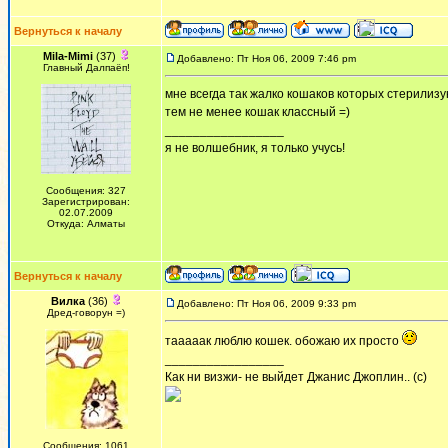
Вернуться к началу
Mila-Mimi
(37)
Добавлено: Пт Ноя 06, 2009 7:46 pm
Главный Далпаёп!
мне всегда так жалко кошаков которых стерилизую
тем не менее кошак классный =)
_________________
я не волшебник, я только учусь!
Сообщения: 327
Зарегистрирован:
02.07.2009
Откуда: Алматы
Вернуться к началу
Вилка
(36)
Добавлено: Пт Ноя 06, 2009 9:33 pm
Дред-говорун =)
тааааак люблю кошек. обожаю их просто
_________________
Как ни визжи- не выйдет Джанис Джоплин.. (с)
Сообщения: 1061