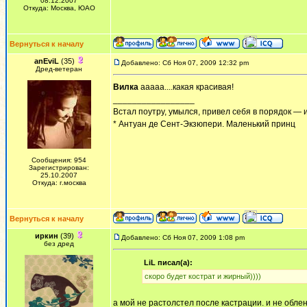
08.12.2007
Откуда: Москва, ЮАО
Вернуться к началу
anEviL
(35)
Добавлено: Сб Ноя 07, 2009 12:32 pm
Дред-ветеран
Вилка
ааааа....какая красивая!
_________________
Встал поутру, умылся, привел себя в порядок — 
* Антуан де Сент-Экзюпери. Маленький принц
Сообщения: 954
Зарегистрирован:
25.10.2007
Откуда: г.москва
Вернуться к началу
иркин
(39)
Добавлено: Сб Ноя 07, 2009 1:08 pm
без дред
LiL писал(а):
скоро будет кострат и жирный))))
а мой не растолстел после кастрации. и не облен