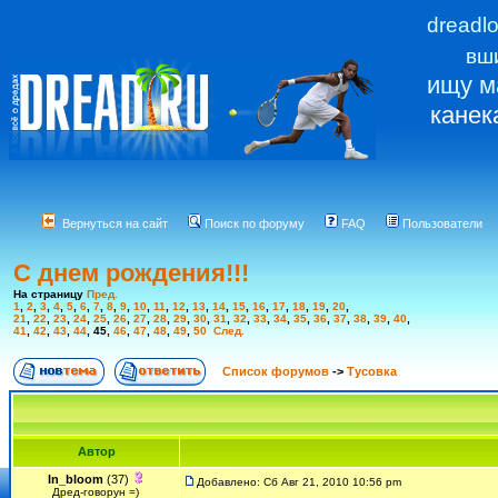
dreadl
вш
ищу м
канек
Вернуться на сайт
Поиск по форуму
FAQ
Пользователи
С днем рождения!!!
На страницу
Пред.
1
,
2
,
3
,
4
,
5
,
6
,
7
,
8
,
9
,
10
,
11
,
12
,
13
,
14
,
15
,
16
,
17
,
18
,
19
,
20
,
21
,
22
,
23
,
24
,
25
,
26
,
27
,
28
,
29
,
30
,
31
,
32
,
33
,
34
,
35
,
36
,
37
,
38
,
39
,
40
,
41
,
42
,
43
,
44
,
45
,
46
,
47
,
48
,
49
,
50
След.
Список форумов
->
Тусовка
Автор
In_bloom
(37)
Добавлено: Сб Авг 21, 2010 10:56 pm
Дред-говорун =)