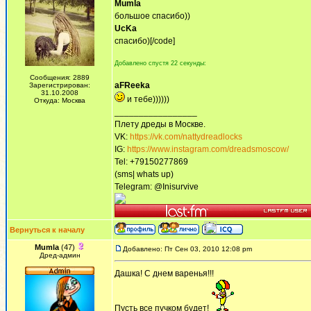
Mumla
большое спасибо))
UcKa
спасибо)[/code]
Добавлено спустя 22 секунды:
Сообщения: 2889
aFReeka
Зарегистрирован:
31.10.2008
и тебе))))))
Откуда: Москва
_________________
Плету дреды в Москве.
VK:
https://vk.com/nattydreadlocks
IG:
https://www.instagram.com/dreadsmoscow/
Tel: +79150277869
(sms| whats up)
Telegram: @Inisurvive
Вернуться к началу
Mumla
(47)
Добавлено: Пт Сен 03, 2010 12:08 pm
Дред-админ
Дашка! С днем варенья!!!
Пусть все пучком будет!