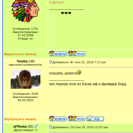
Счастья!
_________________
ᅠ ᅠ ᅠ👁👁👁
Сообщения: 1731
Зарегистрирован:
27.03.2009
Откуда: юг
Вернуться к началу
Terpkiy
(38)
Добавлено: Вт Сен 21, 2010 7:17 pm
партизан-осеменитель
спасибо, ребята
_________________
зих лернер голн из бэсер аф а фрэмдер борд
Сообщения: 3169
Зарегистрирован:
26.05.2005
Вернуться к началу
aFReeka
(91)
Добавлено: Сб Сен 25, 2010 11:07 pm
Дред-говорун =)