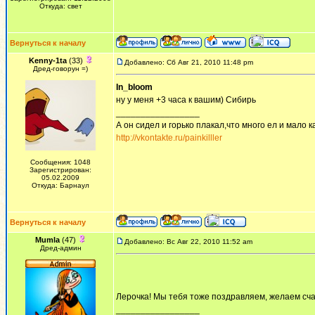
Откуда: свет
Вернуться к началу
Kenny-1ta
(33)
Добавлено: Сб Авг 21, 2010 11:48 pm
Дред-говорун =)
In_bloom
ну у меня +3 часа к вашим) Сибирь
_________________
А он сидел и горько плакал,что много ел и мало ка
http://vkontakte.ru/painkilller
Сообщения: 1048
Зарегистрирован:
05.02.2009
Откуда: Барнаул
Вернуться к началу
Mumla
(47)
Добавлено: Вс Авг 22, 2010 11:52 am
Дред-админ
Лерочка! Мы тебя тоже поздравляем, желаем сча
_________________