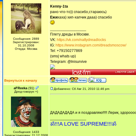
Kenny-1ta
рано что-то)) спасибо,стараюсь)
Ежи
хаха) хип-хапчик дааа) спасибо
_________________
Плету дреды в Москве.
Сообщения: 2889
VK:
https://vk.com/nattydreadlocks
Зарегистрирован:
IG:
https://www.instagram.com/dreadsmoscow/
31.10.2008
Откуда: Москва
Tel: +79150277869
(sms| whats up)
Telegram: @Inisurvive
Вернуться к началу
aFReeka
(91)
Добавлено: Сб Авг 21, 2010 11:46 pm
Дред-говорун =)
ДАДАДАДАДА и я поздравляю!!!!! Лерик, здорооооо
_________________
ॐ!!!A LOVE SUPREME!!!ॐ
Сообщения: 1433
Зарегистрирован: 11.12.2008