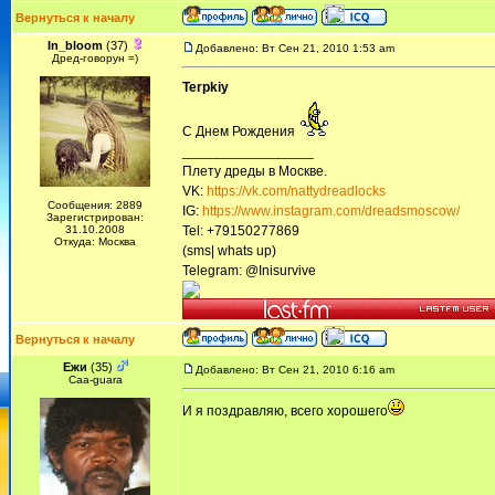
Вернуться к началу
In_bloom
(37)
Добавлено: Вт Сен 21, 2010 1:53 am
Дред-говорун =)
Terpkiy
С Днем Рождения
_________________
Плету дреды в Москве.
VK:
https://vk.com/nattydreadlocks
Сообщения: 2889
IG:
https://www.instagram.com/dreadsmoscow/
Зарегистрирован:
31.10.2008
Tel: +79150277869
Откуда: Москва
(sms| whats up)
Telegram: @Inisurvive
Вернуться к началу
Ежи
(35)
Добавлено: Вт Сен 21, 2010 6:16 am
Сaa-guara
И я поздравляю, всего хорошего