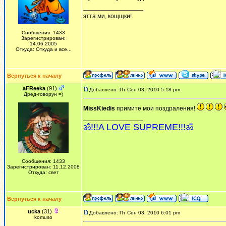
_________________
этта ми, кощщки!
Сообщения: 1433
Зарегистрирован:
14.06.2005
Откуда: Откуда и все...
Вернуться к началу
aFReeka
(91)
Добавлено: Пт Сен 03, 2010 5:18 pm
Дред-говорун =)
MissKiedis
примите мои поздраления!
_________________
ॐ!!!A LOVE SUPREME!!!ॐ
Сообщения: 1433
Зарегистрирован: 11.12.2008
Откуда: свет
Вернуться к началу
ucka
(31)
Добавлено: Пт Сен 03, 2010 6:01 pm
komuso