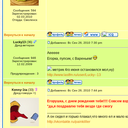
Сообщения: 594
Зарегистрирован:
02.03.2010
Откуда: Смоленск
Вернуться к началу
Lucky13
(36)
Добавлено: Вс Сен 26, 2010 7:30 pm
Дред-ветеран
Аеееее
Сообщения: 946
Егорка, пупсик, с Вареньем!
Зарегистрирован:
_________________
12.02.2009
метрик 4го июня остановился мол,ну)
Предупреждения : 3
http://www.lastfm.ru/user/Lucky--13
Вернуться к началу
Kenny-1ta
(33)
Добавлено: Вс Сен 26, 2010 7:44 pm
Дред-говорун =)
Егорушка, с днем рождения тебя!!!! Совсем в
*да,я поздравлю тебя везде где смогу
_________________
А он сидел и горько плакал,что много ел и мало ка
http://vkontakte.ru/painkilller