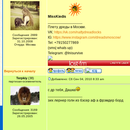
MissKiedis
_________________
Плету дреды в Москве.
VK:
https://vk.com/nattydreadlocks
Сообщения: 2889
IG:
https://www.instagram.com/dreadsmoscow/
Зарегистрирован:
31.10.2008
Tel: +79150277869
Откуда: Москва
(sms| whats up)
Telegram: @Inisurvive
Вернуться к началу
Terpkiy
(38)
Добавлено: Сб Сен 04, 2010 8:33 am
партизан-осеменитель
с др тебя, Дашка
_________________
зих лернер голн из бэсер аф а фрэмдер борд
Сообщения: 3169
Зарегистрирован:
26.05.2005