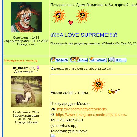
Поздравляю с Днем Рождения тебя, дорогой, люби
_________________
ॐ!!!A LOVE SUPREME!!!ॐ
Сообщения: 1433
Зарегистрирован: 11.12.2008
Последний раз редактировалось: aFReeka (Вс Сен 26, 201
Откуда: свет
Вернуться к началу
In_bloom
(37)
Добавлено: Вс Сен 26, 2010 12:15 am
Дред-говорун =)
Егоркe добрa и тeплa.
_________________
Плету дреды в Москве.
VK:
https://vk.com/nattydreadlocks
Сообщения: 2889
IG:
https://www.instagram.com/dreadsmoscow/
Зарегистрирован:
31.10.2008
Tel: +79150277869
Откуда: Москва
(sms| whats up)
Telegram: @Inisurvive