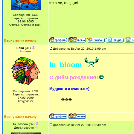
этта ми, кощщки!
Сообщения: 1433
Зарегистрирован:
14.06.2005
Откуда: Откуда и все...
Вернуться к началу
ucka
(31)
Добавлено: Вс Авг 22, 2010 1:09 pm
komuso
In_bloom
С днём рождения!
Мудрости и счастья =)
Сообщения: 1731
_________________
Зарегистрирован:
27.03.2009
ᅠ ᅠ ᅠ👁👁👁
Откуда: юг
Вернуться к началу
In_bloom
(37)
Добавлено: Вс Авг 22, 2010 9:39 pm
Дред-говорун =)