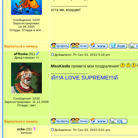
_________________
этта ми, кощщки!
Сообщения: 1433
Зарегистрирован:
14.06.2005
Откуда: Откуда и все...
Вернуться к началу
aFReeka
(91)
Добавлено: Пт Сен 03, 2010 5:18 pm
Дред-говорун =)
MissKiedis
примите мои поздраления!
_________________
ॐ!!!A LOVE SUPREME!!!ॐ
Сообщения: 1433
Зарегистрирован: 11.12.2008
Откуда: свет
Вернуться к началу
ucka
(31)
Добавлено: Пт Сен 03, 2010 6:01 pm
komuso