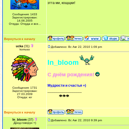
этта ми, кощщки!
Сообщения: 1433
Зарегистрирован:
14.06.2005
Откуда: Откуда и все...
Вернуться к началу
ucka
(31)
Добавлено: Вс Авг 22, 2010 1:09 pm
komuso
In_bloom
С днём рождения!
Мудрости и счастья =)
Сообщения: 1731
_________________
Зарегистрирован:
27.03.2009
ᅠ ᅠ ᅠ👁👁👁
Откуда: юг
Вернуться к началу
In_bloom
(37)
Добавлено: Вс Авг 22, 2010 9:39 pm
Дред-говорун =)