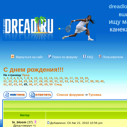
dreadl
вш
ищу м
канек
Вернуться на сайт
Поиск по форуму
FAQ
Пользователи
С днем рождения!!!
На страницу
Пред.
1
,
2
,
3
,
4
,
5
,
6
,
7
,
8
,
9
,
10
,
11
,
12
,
13
,
14
,
15
,
16
,
17
,
18
,
19
,
20
,
21
,
22
,
23
,
24
,
25
,
26
,
27
,
28
,
29
,
30
,
31
,
32
,
33
,
34
,
35
,
36
,
37
,
38
,
39
,
40
,
41
,
42
,
43
,
44
,
45
,
46
,
47
,
48
,
49
,
50
След.
Список форумов
->
Тусовка
Автор
In_bloom
(37)
Добавлено: Сб Авг 21, 2010 10:56 pm
Дред-говорун =)