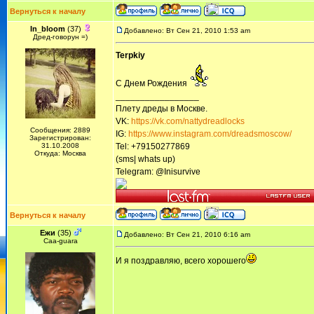
Вернуться к началу
In_bloom
(37)
Добавлено: Вт Сен 21, 2010 1:53 am
Дред-говорун =)
Terpkiy
С Днем Рождения
_________________
Плету дреды в Москве.
VK:
https://vk.com/nattydreadlocks
Сообщения: 2889
IG:
https://www.instagram.com/dreadsmoscow/
Зарегистрирован:
31.10.2008
Tel: +79150277869
Откуда: Москва
(sms| whats up)
Telegram: @Inisurvive
Вернуться к началу
Ежи
(35)
Добавлено: Вт Сен 21, 2010 6:16 am
Сaa-guara
И я поздравляю, всего хорошего