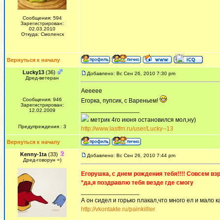
Сообщения: 594
Зарегистрирован:
02.03.2010
Откуда: Смоленск
Вернуться к началу
Lucky13
(36)
Добавлено: Вс Сен 26, 2010 7:30 pm
Дред-ветеран
Аеееее
Сообщения: 946
Егорка, пупсик, с Вареньем!
Зарегистрирован:
_________________
12.02.2009
метрик 4го июня остановился мол,ну)
Предупреждения : 3
http://www.lastfm.ru/user/Lucky--13
Вернуться к началу
Kenny-1ta
(33)
Добавлено: Вс Сен 26, 2010 7:44 pm
Дред-говорун =)
Егорушка, с днем рождения тебя!!!! Совсем в
*да,я поздравлю тебя везде где смогу
_________________
А он сидел и горько плакал,что много ел и мало ка
http://vkontakte.ru/painkilller