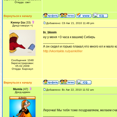
Откуда: свет
Вернуться к началу
Kenny-1ta
(33)
Добавлено: Сб Авг 21, 2010 11:48 pm
Дред-говорун =)
In_bloom
ну у меня +3 часа к вашим) Сибирь
_________________
А он сидел и горько плакал,что много ел и мало ка
http://vkontakte.ru/painkilller
Сообщения: 1048
Зарегистрирован:
05.02.2009
Откуда: Барнаул
Вернуться к началу
Mumla
(47)
Добавлено: Вс Авг 22, 2010 11:52 am
Дред-админ
Лерочка! Мы тебя тоже поздравляем, желаем сча
_________________