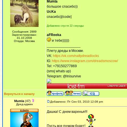
Mumla
большое спасибо))
UcKa
спасибо)[/code]
Добавлено спустя 22 секунды:
Сообщения: 2889
aFReeka
Зарегистрирован:
31.10.2008
и тебе))))))
Откуда: Москва
_________________
Плету дреды в Москве.
VK:
https://vk.com/nattydreadlocks
IG:
https://www.instagram.com/dreadsmoscow/
Tel: +79150277869
(sms| whats up)
Telegram: @Inisurvive
Вернуться к началу
Mumla
(47)
Добавлено: Пт Сен 03, 2010 12:08 pm
Дред-админ
Дашка! С днем варенья!!!
Пусть все пучком будет!