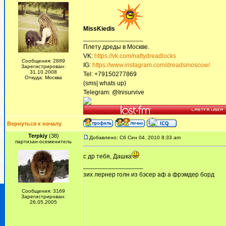
MissKiedis
_________________
Плету дреды в Москве.
VK:
https://vk.com/nattydreadlocks
Сообщения: 2889
IG:
https://www.instagram.com/dreadsmoscow/
Зарегистрирован:
31.10.2008
Tel: +79150277869
Откуда: Москва
(sms| whats up)
Telegram: @Inisurvive
Вернуться к началу
Terpkiy
(38)
Добавлено: Сб Сен 04, 2010 8:33 am
партизан-осеменитель
с др тебя, Дашка
_________________
зих лернер голн из бэсер аф а фрэмдер борд
Сообщения: 3169
Зарегистрирован:
26.05.2005