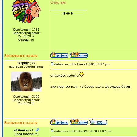
Счастья!
_________________
ᅠ ᅠ ᅠ👁👁👁
Сообщения: 1731
Зарегистрирован:
27.03.2009
Откуда: юг
Вернуться к началу
Terpkiy
(38)
Добавлено: Вт Сен 21, 2010 7:17 pm
партизан-осеменитель
спасибо, ребята
_________________
зих лернер голн из бэсер аф а фрэмдер борд
Сообщения: 3169
Зарегистрирован:
26.05.2005
Вернуться к началу
aFReeka
(91)
Добавлено: Сб Сен 25, 2010 11:07 pm
Дред-говорун =)