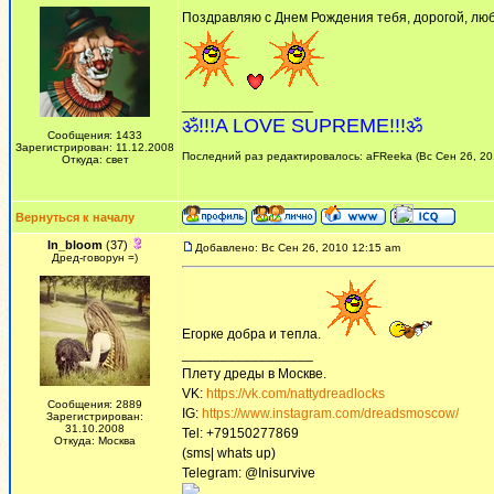
Поздравляю с Днем Рождения тебя, дорогой, люби
_________________
ॐ!!!A LOVE SUPREME!!!ॐ
Сообщения: 1433
Зарегистрирован: 11.12.2008
Последний раз редактировалось: aFReeka (Вс Сен 26, 201
Откуда: свет
Вернуться к началу
In_bloom
(37)
Добавлено: Вс Сен 26, 2010 12:15 am
Дред-говорун =)
Егоркe добрa и тeплa.
_________________
Плету дреды в Москве.
VK:
https://vk.com/nattydreadlocks
Сообщения: 2889
IG:
https://www.instagram.com/dreadsmoscow/
Зарегистрирован:
31.10.2008
Tel: +79150277869
Откуда: Москва
(sms| whats up)
Telegram: @Inisurvive