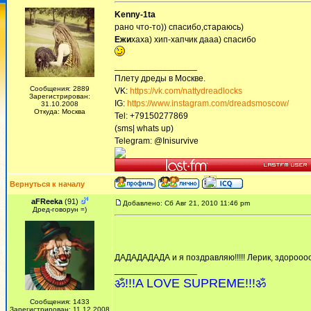
Kenny-1ta
рано что-то)) спасибо,стараюсь)
Ежи
хаха) хип-хапчик дааа) спасибо
_________________
Плету дреды в Москве.
Сообщения: 2889
VK:
https://vk.com/nattydreadlocks
Зарегистрирован:
IG:
https://www.instagram.com/dreadsmoscow/
31.10.2008
Откуда: Москва
Tel: +79150277869
(sms| whats up)
Telegram: @Inisurvive
Вернуться к началу
aFReeka
(91)
Добавлено: Сб Авг 21, 2010 11:46 pm
Дред-говорун =)
ДАДАДАДАДА и я поздравляю!!!!! Лерик, здорооооо
_________________
ॐ!!!A LOVE SUPREME!!!ॐ
Сообщения: 1433
Зарегистрирован: 11.12.2008