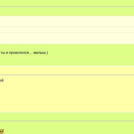
 ты и прокололся.... малыш )
оей