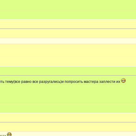
ь тему(все равно все разругались)и попросить мастера заплести их
раста