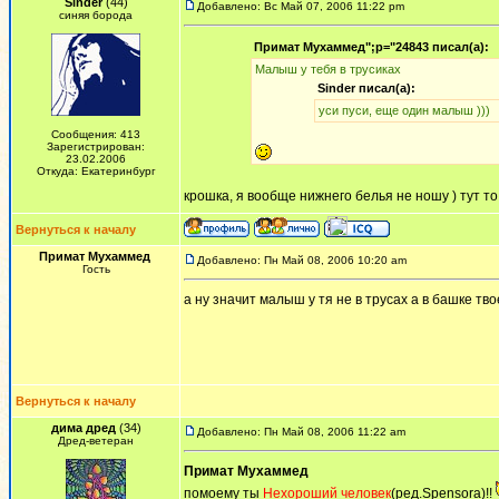
Sinder
(44)
Добавлено: Вс Май 07, 2006 11:22 pm
синяя борода
Примат Мухаммед";p="24843 писал(а):
Малыш у тебя в трусиках
Sinder писал(а):
уси пуси, еще один малыш )))
Сообщения: 413
Зарегистрирован:
23.02.2006
Откуда: Екатеринбург
крошка, я вообще нижнего белья не ношу ) тут то
Вернуться к началу
Примат Мухаммед
Добавлено: Пн Май 08, 2006 10:20 am
Гость
а ну значит малыш у тя не в трусах а в башке тв
Вернуться к началу
дима дред
(34)
Добавлено: Пн Май 08, 2006 11:22 am
Дред-ветеран
Примат Мухаммед
помоему ты
Нехороший человек
(ред.Spensora)!!