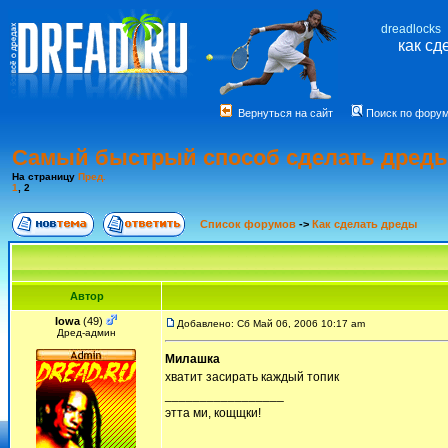
dreadlocks
как сд
Вернуться на сайт
Поиск по фору
Самый быстрый способ сделать дред
На страницу
Пред.
1
,
2
Список форумов
->
Как сделать дреды
Автор
Iowa
(49)
Добавлено: Сб Май 06, 2006 10:17 am
Дред-админ
Милашка
хватит засирать каждый топик
_________________
этта ми, кощщки!