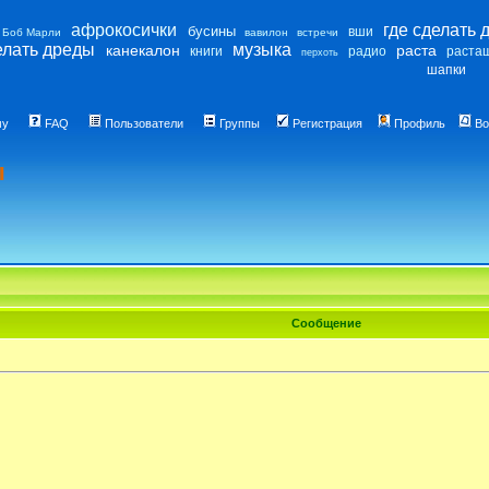
афрокосички
где сделать 
бусины
вши
Боб Марли
вавилон
встречи
елать дреды
музыка
канекалон
раста
книги
радио
раста
перхоть
шапки
му
FAQ
Пользователи
Группы
Регистрация
Профиль
Во
ы
Сообщение