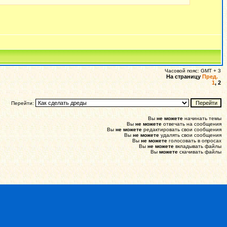
Часовой пояс: GMT + 3
На страницу
Пред.
1
,
2
Перейти:
Вы
не можете
начинать темы
Вы
не можете
отвечать на сообщения
Вы
не можете
редактировать свои сообщения
Вы
не можете
удалять свои сообщения
Вы
не можете
голосовать в опросах
Вы
не можете
вкладывать файлы
Вы
можете
скачивать файлы