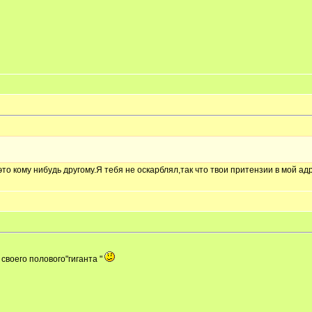
то кому нибудь другому.Я тебя не оскарблял,так что твои притензии в мой адре
своего полового"гиганта "