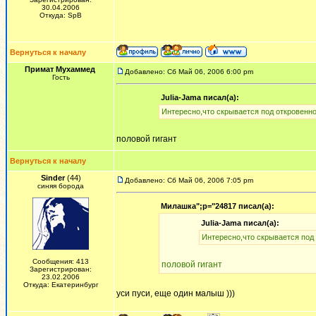
30.04.2006
Откуда: SpB
Вернуться к началу
Примат Мухаммед
Добавлено: Сб Май 06, 2006 6:00 pm
Гость
Julia-Jama писал(а):
Интересно,что скрывается под откровенно
половой гигант
Вернуться к началу
Sinder
(44)
Добавлено: Сб Май 06, 2006 7:05 pm
синяя борода
Милашка";p="24817 писал(а):
Julia-Jama писал(а):
Интересно,что скрывается под 
Сообщения: 413
половой гигант
Зарегистрирован:
23.02.2006
Откуда: Екатеринбург
уси пуси, еще один малыш )))