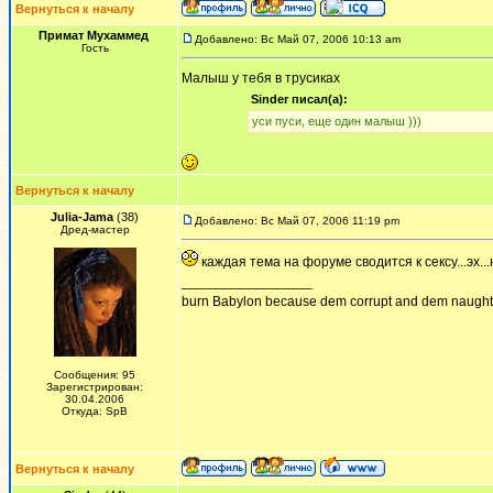
Вернуться к началу
Примат Мухаммед
Добавлено: Вс Май 07, 2006 10:13 am
Гость
Малыш у тебя в трусиках
Sinder писал(а):
уси пуси, еще один малыш )))
Вернуться к началу
Julia-Jama
(38)
Добавлено: Вс Май 07, 2006 11:19 pm
Дред-мастер
каждая тема на форуме сводится к сексу...эх.
_________________
burn Babylon because dem corrupt and dem naughty!
Сообщения: 95
Зарегистрирован:
30.04.2006
Откуда: SpB
Вернуться к началу