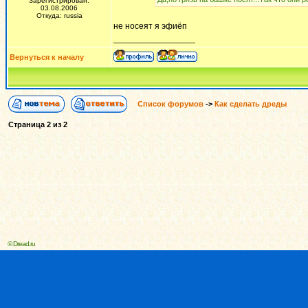
Зарегистрирован:
03.08.2006
Откуда: russia
не носеят я эфиёп
_________________
Вернуться к началу
Список форумов
->
Как сделать дреды
Страница
2
из
2
© Dread.ru