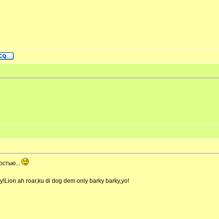
остью...
Lion ah roar,ku di dog dem only barky barky,yo!