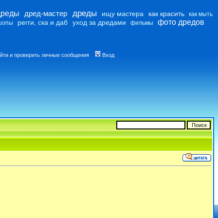
дреды
дреды
дред-мастер
ищу мастера
как красить
как мыть
фото дредов
регги, ска и даб
уход за дредами
шопы
фильмы
йти и проверить личные сообщения
Вход