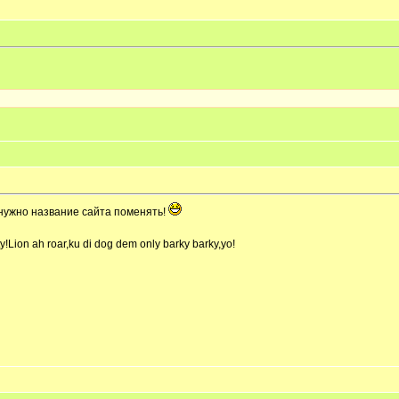
..нужно название сайта поменять!
Lion ah roar,ku di dog dem only barky barky,yo!