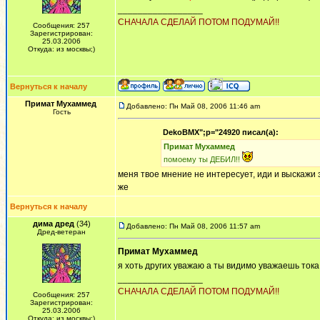
_________________
СНАЧАЛА СДЕЛАЙ ПОТОМ ПОДУМАЙ!!
Сообщения: 257
Зарегистрирован:
25.03.2006
Откуда: из москвы;)
Вернуться к началу
Примат Мухаммед
Добавлено: Пн Май 08, 2006 11:46 am
Гость
DekoBMX";p="24920 писал(а):
Примат Мухаммед
помоему ты ДЕБИЛ!!
меня твое мнение не интересует, иди и выскажи э
же
Вернуться к началу
дима дред
(34)
Добавлено: Пн Май 08, 2006 11:57 am
Дред-ветеран
Примат Мухаммед
я хоть других уважаю а ты видимо уважаешь тока 
_________________
СНАЧАЛА СДЕЛАЙ ПОТОМ ПОДУМАЙ!!
Сообщения: 257
Зарегистрирован:
25.03.2006
Откуда: из москвы;)