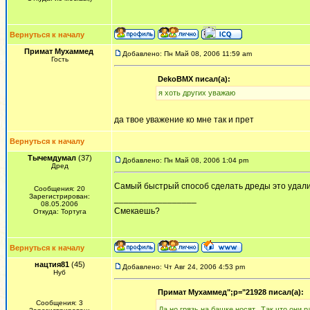
Вернуться к началу
Примат Мухаммед
Добавлено: Пн Май 08, 2006 11:59 am
Гость
DekoBMX писал(а):
я хоть других уважаю
да твое уважение ко мне так и прет
Вернуться к началу
Тычемдумал
(37)
Добавлено: Пн Май 08, 2006 1:04 pm
Дред
Самый быстрый способ сделать дреды это удалит
Сообщения: 20
Зарегистрирован:
_________________
08.05.2006
Смекаешь?
Откуда: Тортуга
Вернуться к началу
нацтия81
(45)
Добавлено: Чт Авг 24, 2006 4:53 pm
Нуб
Примат Мухаммед";p="21928 писал(а):
Сообщения: 3
Да,но грязь на башке носят...Так что они 