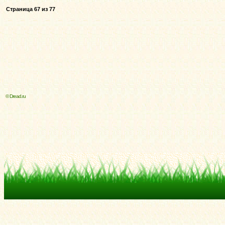
Страница
67
из
77
© Dread.ru