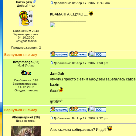
bazin
(40)
Добавлено: Вт Апр 17, 2007 11:42 am
Добрый Чел
КВАМАНГА СЦУКО ....
_________________
Сообщения: 2848
Зарегистрирован:
04.10.2006
Откуда: Моско
Предупреждения : 2
Вернуться к началу
kvammanga
(37)
Добавлено: Вт Апр 17, 2007 7:50 pm
Йох! Унлах!
JamJah
угу-угу.) просто с етим бас-дэем забегалась савсе
Сообщения: 518
Зарегистрирован:
bazin
14.12.2006
Откуда: moscow
бэээ
_________________
कुण्डलिनी
Вернуться к началу
#Кощмарик#
(36)
Добавлено: Вт Апр 17, 2007 9:32 pm
Дред-ветеран
А во скокока собираемся? И гдэ?
_________________