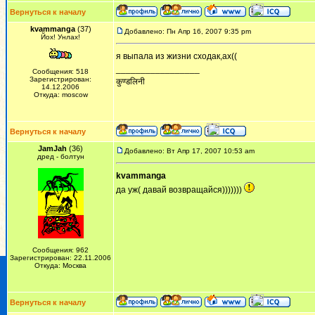
Вернуться к началу
kvammanga
(37)
Добавлено: Пн Апр 16, 2007 9:35 pm
Йох! Унлах!
я выпала из жизни сходак,ах((
_________________
Сообщения: 518
Зарегистрирован:
कुण्डलिनी
14.12.2006
Откуда: moscow
Вернуться к началу
JamJah
(36)
Добавлено: Вт Апр 17, 2007 10:53 am
дред - болтун
kvammanga
да уж( давай возвращайся)))))))
Сообщения: 962
Зарегистрирован: 22.11.2006
Откуда: Москва
Вернуться к началу