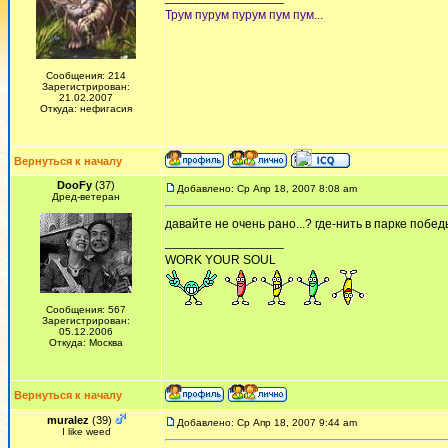
Трум пурум пурум пум пум...
Сообщения: 214
Зарегистрирован:
21.02.2007
Откуда: нефигасия
Вернуться к началу
DooFy
(37)
Добавлено: Ср Апр 18, 2007 8:08 am
Дред-ветеран
давайте не очень рано...? где-нить в парке победы
_________________
WORK YOUR SOUL
Сообщения: 567
Зарегистрирован:
05.12.2006
Откуда: Москва
Вернуться к началу
muralez
(39)
Добавлено: Ср Апр 18, 2007 9:44 am
I like weed