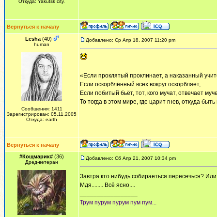
Откуда: Yakutsk city.
Вернуться к началу
Lesha
(40)
Добавлено: Ср Апр 18, 2007 11:20 pm
human
_________________
«Если проклятый проклинает, а наказанный учит
Если оскорблённый всех вокруг оскорбляет,
Если побитый бьёт, тот, кого мучат, отвечает муч
То тогда в этом мире, где царит гнев, откуда быт
Сообщения: 1411
Зарегистрирован: 05.11.2005
Откуда: earth
Вернуться к началу
#Кощмарик#
(36)
Добавлено: Сб Апр 21, 2007 10:34 pm
Дред-ветеран
Завтра кто нибудь собираеться пересечься? Ил
Мдя........ Всё ясно....
_________________
Трум пурум пурум пум пум...