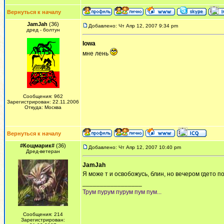
Вернуться к началу
JamJah
(36)
Добавлено: Чт Апр 12, 2007 9:34 pm
дред - болтун
Iowa
мне лень
Сообщения: 962
Зарегистрирован: 22.11.2006
Откуда: Москва
Вернуться к началу
#Кощмарик#
(36)
Добавлено: Чт Апр 12, 2007 10:40 pm
Дред-ветеран
JamJah
Я може т и освобожусь, блин, но вечером гдето по
_________________
Трум пурум пурум пум пум...
Сообщения: 214
Зарегистрирован: