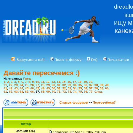
dreadl
вш
ищу м
канек
Вернуться на сайт
Поиск по форуму
FAQ
Пользователи
Давайте пересечемся :)
На страницу
Пред.
1
,
2
,
3
,
4
,
5
,
6
,
7
,
8
,
9
,
10
,
11
,
12
,
13
,
14
,
15
,
16
,
17
,
18
,
19
,
20
,
21
,
22
,
23
,
24
,
25
,
26
,
27
,
28
,
29
,
30
,
31
,
32
,
33
,
34
,
35
,
36
,
37
,
38
,
39
,
40
,
41
,
42
,
43
,
44
,
45
,
46
,
47
,
48
,
49
,
50
,
51
,
52
,
53
,
54
,
55
,
56
,
57
,
58
,
59
,
60
,
61
,
62
,
63
,
64
,
65
,
66
,
67
,
68
,
69
,
70
,
71
,
72
,
73
,
74
,
75
,
76
,
77
След.
Список форумов
->
Пересечёмся?
Автор
JamJah
(36)
Добавлено: Вт Апр 10, 2007 7:33 pm