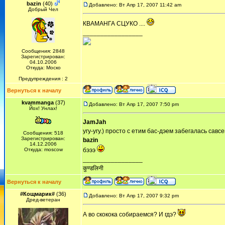
bazin
(40)
Добавлено: Вт Апр 17, 2007 11:42 am
Добрый Чел
КВАМАНГА СЦУКО ....
_________________
Сообщения: 2848
Зарегистрирован:
04.10.2006
Откуда: Моско
Предупреждения : 2
Вернуться к началу
kvammanga
(37)
Добавлено: Вт Апр 17, 2007 7:50 pm
Йох! Унлах!
JamJah
угу-угу.) просто с етим бас-дэем забегалась савсе
Сообщения: 518
Зарегистрирован:
bazin
14.12.2006
Откуда: moscow
бэээ
_________________
कुण्डलिनी
Вернуться к началу
#Кощмарик#
(36)
Добавлено: Вт Апр 17, 2007 9:32 pm
Дред-ветеран
А во скокока собираемся? И гдэ?
_________________