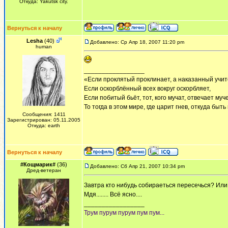
Откуда: Yakutsk city.
Вернуться к началу
Lesha
(40)
Добавлено: Ср Апр 18, 2007 11:20 pm
human
_________________
«Если проклятый проклинает, а наказанный учит
Если оскорблённый всех вокруг оскорбляет,
Если побитый бьёт, тот, кого мучат, отвечает муч
То тогда в этом мире, где царит гнев, откуда быт
Сообщения: 1411
Зарегистрирован: 05.11.2005
Откуда: earth
Вернуться к началу
#Кощмарик#
(36)
Добавлено: Сб Апр 21, 2007 10:34 pm
Дред-ветеран
Завтра кто нибудь собираеться пересечься? Ил
Мдя........ Всё ясно....
_________________
Трум пурум пурум пум пум...