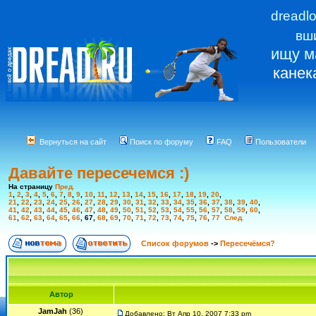
dreadl
вш
ищу м
канек
Вернуться на сайт
Поиск по форуму
FAQ
Пользователи
Давайте пересечемся :)
На страницу
Пред.
1
,
2
,
3
,
4
,
5
,
6
,
7
,
8
,
9
,
10
,
11
,
12
,
13
,
14
,
15
,
16
,
17
,
18
,
19
,
20
,
21
,
22
,
23
,
24
,
25
,
26
,
27
,
28
,
29
,
30
,
31
,
32
,
33
,
34
,
35
,
36
,
37
,
38
,
39
,
40
,
41
,
42
,
43
,
44
,
45
,
46
,
47
,
48
,
49
,
50
,
51
,
52
,
53
,
54
,
55
,
56
,
57
,
58
,
59
,
60
,
61
,
62
,
63
,
64
,
65
,
66
,
67
,
68
,
69
,
70
,
71
,
72
,
73
,
74
,
75
,
76
,
77
След.
Список форумов
->
Пересечёмся?
Автор
JamJah
(36)
Добавлено: Вт Апр 10, 2007 7:33 pm