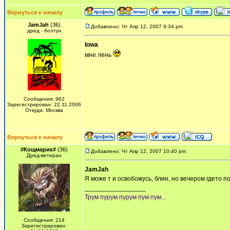
Вернуться к началу
JamJah
(36)
Добавлено: Чт Апр 12, 2007 9:34 pm
дред - болтун
Iowa
мне лень
Сообщения: 962
Зарегистрирован: 22.11.2006
Откуда: Москва
Вернуться к началу
#Кощмарик#
(36)
Добавлено: Чт Апр 12, 2007 10:40 pm
Дред-ветеран
JamJah
Я може т и освобожусь, блин, но вечером гдето по
_________________
Трум пурум пурум пум пум...
Сообщения: 214
Зарегистрирован: