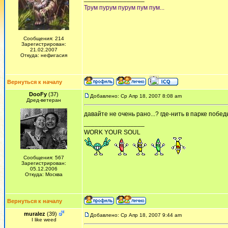
Трум пурум пурум пум пум...
Сообщения: 214
Зарегистрирован:
21.02.2007
Откуда: нефигасия
Вернуться к началу
DooFy
(37)
Добавлено: Ср Апр 18, 2007 8:08 am
Дред-ветеран
давайте не очень рано...? где-нить в парке победы
_________________
WORK YOUR SOUL
Сообщения: 567
Зарегистрирован:
05.12.2006
Откуда: Москва
Вернуться к началу
muralez
(39)
Добавлено: Ср Апр 18, 2007 9:44 am
I like weed