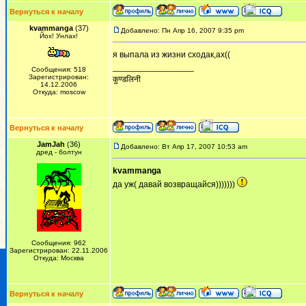
Вернуться к началу
kvammanga
(37)
Добавлено: Пн Апр 16, 2007 9:35 pm
Йох! Унлах!
я выпала из жизни сходак,ах((
_________________
Сообщения: 518
Зарегистрирован:
कुण्डलिनी
14.12.2006
Откуда: moscow
Вернуться к началу
JamJah
(36)
Добавлено: Вт Апр 17, 2007 10:53 am
дред - болтун
kvammanga
да уж( давай возвращайся)))))))
Сообщения: 962
Зарегистрирован: 22.11.2006
Откуда: Москва
Вернуться к началу