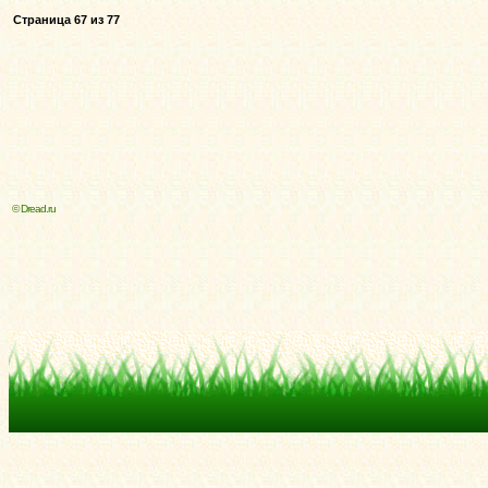
Страница
67
из
77
© Dread.ru