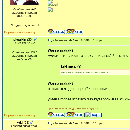
[/url]
Сообщения: 945
Зарегистрирован:
04.07.2007
Предупреждения : 1
Вернуться к началу
pleaskin
(38)
Добавлено: Чт Янв 10, 2008 7:03 pm
>нет,спс за Э>
Wanna makak?
Сообщения: 1266
мужык! так ты и он - это один чилавек? йопта я 
Зарегистрирован:
12.07.2007
keki писал(а):
он уже с канекалоном заплелся.. =)
Wanna makak?
о ком эти люди говорят? *шепотом*
у мня в голове чтот всо пирипуталось изза этих 
_________________
просела могилка под тяжестью социума
Вернуться к началу
keki
(39)
Добавлено: Чт Янв 10, 2008 7:45 pm
изворотливая тварь