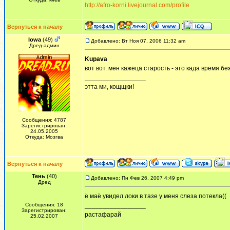
http://afro-korni.livejournal.com/profile
Вернуться к началу
Iowa
(49)
Добавлено: Вт Ноя 07, 2006 11:32 am
Дред-админ
Kupava
вот вот. мен кажеца старость - это када время б
_________________
этта ми, кощщки!
Сообщения: 4787
Зарегистрирован:
24.05.2005
Откуда: Мозгва
Вернуться к началу
Тень
(40)
Добавлено: Пн Фев 26, 2007 4:49 pm
Дред
ё маё увидел локи в тазе у меня слеза потекла((
Сообщения: 18
_________________
Зарегистрирован:
растафарай
25.02.2007