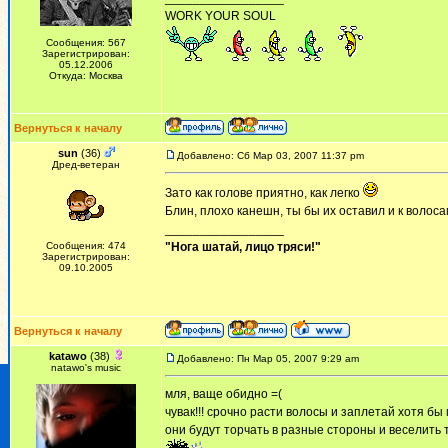
WORK YOUR SOUL
Сообщения: 567
Зарегистрирован:
05.12.2006
Откуда: Москва
Вернуться к началу
sun
(36)
Добавлено: Сб Мар 03, 2007 11:37 pm
Дред-ветеран
Зато как голове приятно, как легко
Блин, плохо канешн, ты бы их оставил и к волос
_________________
Сообщения: 474
"Нога шатай, лицо тряси!"
Зарегистрирован:
09.10.2005
Вернуться к началу
katawo
(38)
Добавлено: Пн Мар 05, 2007 9:29 am
natawo's music
мля, ваще обидно =(
чувак!!! срочно расти волосы и заплетай хотя бы
они будут торчать в разные стороны и веселить 