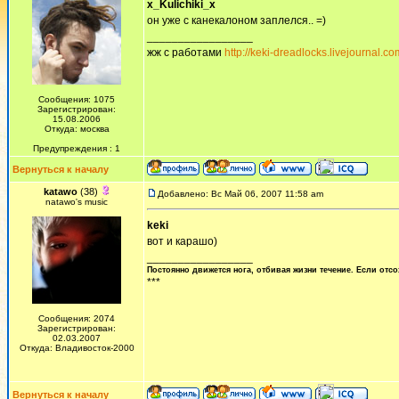
x_Kulichiki_x
он уже с канекалоном заплелся.. =)
_________________
жж с работами
http://keki-dreadlocks.livejournal.co
Сообщения: 1075
Зарегистрирован:
15.08.2006
Откуда: москва
Предупреждения : 1
Вернуться к началу
katawo
(38)
Добавлено: Вс Май 06, 2007 11:58 am
natawo's music
keki
вот и карашо)
_________________
Постоянно движется нога, отбивая жизни течение. Если отсо
***
Сообщения: 2074
Зарегистрирован:
02.03.2007
Откуда: Владивосток-2000
Вернуться к началу