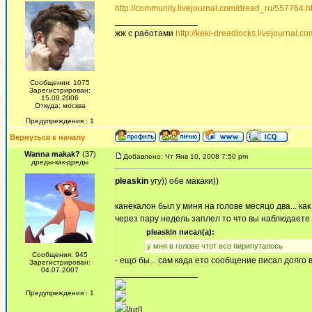
http://community.livejournal.com/dread_ru/557764.h
_________________
жж с работами
http://keki-dreadlocks.livejournal.co
Сообщения: 1075
Зарегистрирован:
15.08.2006
Откуда: москва
Предупреждения : 1
Вернуться к началу
Wanna makak?
(37)
Добавлено: Чт Янв 10, 2008 7:50 pm
дреды-как-дреды
pleaskin
угу)) обе макаки))
канекалон был у миня на голове месяцо два... ка
через пару недель заплел то что вы наблюдаете 
pleaskin писал(а):
у мня в голове чтот всо пирипуталось
Сообщения: 945
- ещо бы... сам када ето сообщение писал долго 
Зарегистрирован:
04.07.2007
_________________
Предупреждения : 1
[/url]