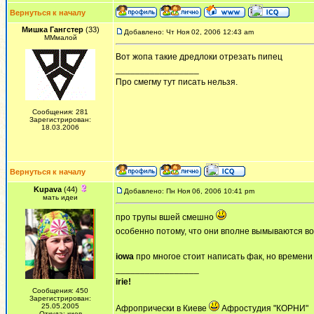
Вернуться к началу
Мишка Гангстер
(33)
Добавлено: Чт Ноя 02, 2006 12:43 am
ММмалой
Вот жопа такие дредлоки отрезать пипец
_________________
Про смегму тут писать нельзя.
Сообщения: 281
Зарегистрирован:
18.03.2006
Вернуться к началу
Kupava
(44)
Добавлено: Пн Ноя 06, 2006 10:41 pm
мать идеи
про трупы вшей смешно
особенно потому, что они вполне вымываются вод
iowa
про многое стоит написать фак, но времени о
_________________
irie!
Сообщения: 450
Зарегистрирован:
25.05.2005
Афропрически в Киеве
Афростудия "КОРНИ"
Откуда: киев