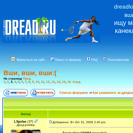
dreadl
вш
ищу м
канек
Вернуться на сайт
Поиск по форуму
FAQ
Пользователи
Вши, вши, вши:(
На страницу
Пред.
1
,
2
,
3
,
4
,
5
,
6
,
7
,
8
,
9
,
10
,
11
,
12
,
13
,
14
,
15
,
16
След.
Список форумов
->
Как ухаживать за дредо
Автор
L3golas
(37)
Добавлено: Вт Окт 31, 2006 2:40 pm
Дред-рэппер