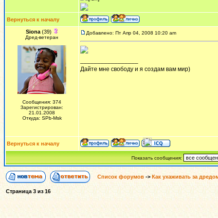
Вернуться к началу
Siona
(39)
Добавлено: Пт Апр 04, 2008 10:20 am
Дред-ветеран
_________________
Дайте мне свободу и я создам вам мир)
Сообщения: 374
Зарегистрирован:
21.01.2008
Откуда: SPb-Msk
Вернуться к началу
Показать сообщения:
Список форумов
->
Как ухаживать за дредо
Страница
3
из
16