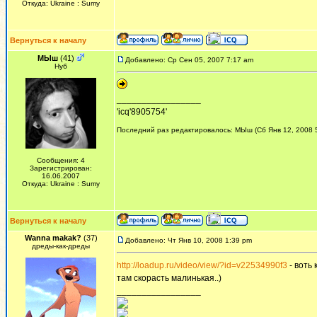
Откуда: Ukraine : Sumy
Вернуться к началу
МЫш
(41)
Добавлено: Ср Сен 05, 2007 7:17 am
Нуб
_________________
'icq'8905754'
Последний раз редактировалось: МЫш (Сб Янв 12, 2008 5
Сообщения: 4
Зарегистрирован:
16.06.2007
Откуда: Ukraine : Sumy
Вернуться к началу
Wanna makak?
(37)
Добавлено: Чт Янв 10, 2008 1:39 pm
дреды-как-дреды
http://loadup.ru/video/view/?id=v22534990f3
- воть 
там скорасть малинькая..)
_________________