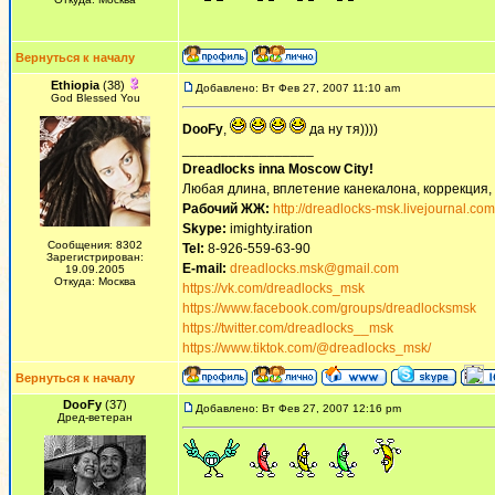
Вернуться к началу
Ethiopia
(38)
Добавлено: Вт Фев 27, 2007 11:10 am
God Blessed You
DooFy
,
да ну тя))))
_________________
Dreadlocks inna Moscow Сity!
Любая длина, вплетение канекалона, коррекция,
Рабочий ЖЖ:
http://dreadlocks-msk.livejournal.com
Skype:
imighty.iration
Сообщения: 8302
Tel:
8-926-559-63-90
Зарегистрирован:
E-mail:
dreadlocks.msk@gmail.com
19.09.2005
Откуда: Москва
https://vk.com/dreadlocks_msk
https://www.facebook.com/groups/dreadlocksmsk
https://twitter.com/dreadlocks__msk
https://www.tiktok.com/@dreadlocks_msk/
Вернуться к началу
DooFy
(37)
Добавлено: Вт Фев 27, 2007 12:16 pm
Дред-ветеран
_________________