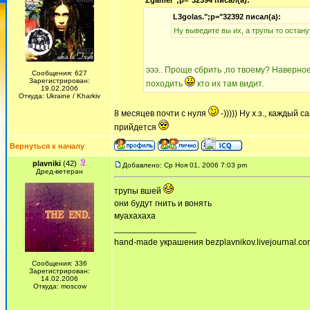
Zgamer";p="32394 писал(а):
L3golas.";p="32392 писал(а):
Ну выведите вы их, а трупы то остан
эээ.. Проще сбрить ,по твоему? Наверно
Сообщения: 627
Зарегистрирован:
походить
кто их там видит.
19.02.2006
Откуда: Ukraine / Kharkiv
8 месяцев почти с нуля
-))))) Ну х.з., каждый
прийдется
Вернуться к началу
plavniki
(42)
Добавлено: Ср Ноя 01, 2006 7:03 pm
Дред-ветеран
трупы вшей
они будут гнить и вонять
муахахаха
_________________
hand-made украшения bezplavnikov.livejournal.com!
Сообщения: 336
Зарегистрирован:
14.02.2006
Откуда: moscow