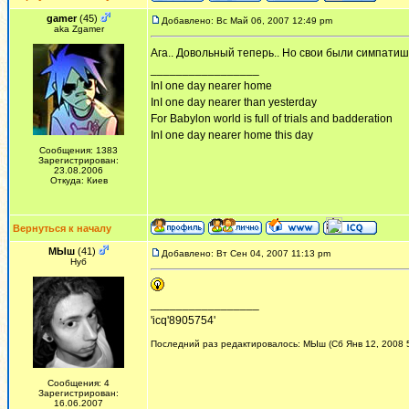
gamer
(45)
Добавлено: Вс Май 06, 2007 12:49 pm
aka Zgamer
Ага.. Довольный теперь.. Но свои были симпати
_________________
InI one day nearer home
InI one day nearer than yesterday
For Babylon world is full of trials and badderation
InI one day nearer home this day
Сообщения: 1383
Зарегистрирован:
23.08.2006
Откуда: Киев
Вернуться к началу
МЫш
(41)
Добавлено: Вт Сен 04, 2007 11:13 pm
Нуб
_________________
'icq'8905754'
Последний раз редактировалось: МЫш (Сб Янв 12, 2008 5
Сообщения: 4
Зарегистрирован:
16.06.2007