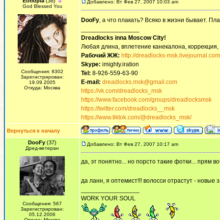
Ethiopia
(38)
Добавлено: Вт Фев 27, 2007 10:03 am
God Blessed You
DooFy
, а что плакать? Всяко в жизни бывает. Пл
_________________
Dreadlocks inna Moscow Сity!
Любая длина, вплетение канекалона, коррекция,
Рабочий ЖЖ:
http://dreadlocks-msk.livejournal.com
Skype:
imighty.iration
Сообщения: 8302
Tel:
8-926-559-63-90
Зарегистрирован:
E-mail:
dreadlocks.msk@gmail.com
19.09.2005
Откуда: Москва
https://vk.com/dreadlocks_msk
https://www.facebook.com/groups/dreadlocksmsk
https://twitter.com/dreadlocks__msk
https://www.tiktok.com/@dreadlocks_msk/
Вернуться к началу
DooFy
(37)
Добавлено: Вт Фев 27, 2007 10:17 am
Дред-ветеран
да, эт понятно... но порсто такие фотки... прям во
да ланн, я оптемист!!! волосси отрастут - новые
_________________
WORK YOUR SOUL
Сообщения: 567
Зарегистрирован:
05.12.2006
Откуда: Москва