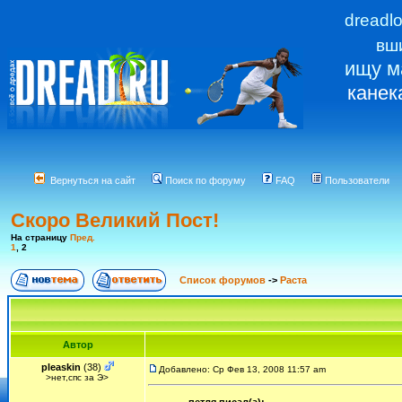
dreadl
вш
ищу м
канек
Вернуться на сайт
Поиск по форуму
FAQ
Пользователи
Скоро Великий Пост!
На страницу
Пред.
1
,
2
Список форумов
->
Раста
Автор
pleaskin
(38)
Добавлено: Ср Фев 13, 2008 11:57 am
>нет,спс за Э>