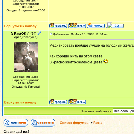
Сообщения: 2074
Зарегистрирован:
02.03.2007
Откуда: Владивосток-2000
Вернуться к началу
(: RastOK :)
(34)
Добавлено: Пт Фев 15, 2008 11:34 am
Дред-говорун =)
Медитировать вообще лучше на голодный желудо
_________________
Как хорошо жить на этом свете
В красно-жёлто-зелёном цвете
Сообщения: 2366
Зарегистрирован:
24.04.2007
Откуда: Из Питера!
Вернуться к началу
Показать сообщения:
Список форумов
->
Раста
Страница
2
из
2