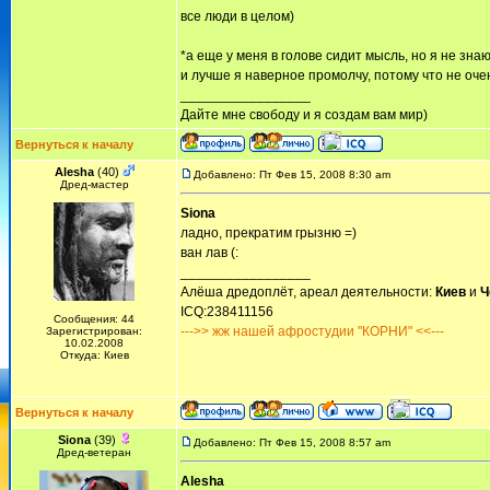
все люди в целом)
*а еще у меня в голове сидит мысль, но я не зна
и лучше я наверное промолчу, потому что не оче
_________________
Дайте мне свободу и я создам вам мир)
Вернуться к началу
Alesha
(40)
Добавлено: Пт Фев 15, 2008 8:30 am
Дред-мастер
Siona
ладно, прекратим грызню =)
ван лав (:
_________________
Алёша дредоплёт, ареал деятельности:
Киев
и
Ч
ICQ:238411156
Сообщения: 44
--->> жж нашей афростудии "КОРНИ" <<---
Зарегистрирован:
10.02.2008
Откуда: Киев
Вернуться к началу
Siona
(39)
Добавлено: Пт Фев 15, 2008 8:57 am
Дред-ветеран
Alesha