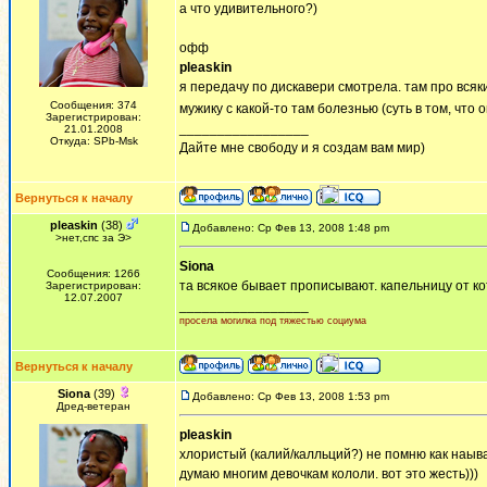
а что удивительного?)
офф
pleaskin
я передачу по дискавери смотрела. там про вся
Сообщения: 374
мужику с какой-то там болезнью (суть в том, чт
Зарегистрирован:
_________________
21.01.2008
Откуда: SPb-Msk
Дайте мне свободу и я создам вам мир)
Вернуться к началу
pleaskin
(38)
Добавлено: Ср Фев 13, 2008 1:48 pm
>нет,спс за Э>
Siona
Сообщения: 1266
та всякое бывает прописывают. капельницу от к
Зарегистрирован:
12.07.2007
_________________
просела могилка под тяжестью социума
Вернуться к началу
Siona
(39)
Добавлено: Ср Фев 13, 2008 1:53 pm
Дред-ветеран
pleaskin
хлористый (калий/калльций?) не помню как наыв
думаю многим девочкам кололи. вот это жесть)))