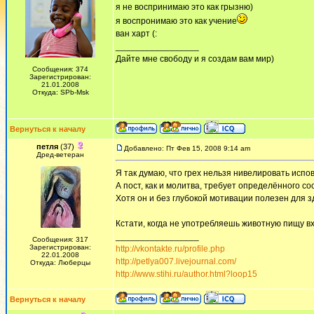
я не воспринимаю это как грызню)
я воспронимаю это как учение
ван харт (:
_________________
Дайте мне свободу и я создам вам мир)
Сообщения: 374
Зарегистрирован:
21.01.2008
Откуда: SPb-Msk
Вернуться к началу
петля
(37)
Добавлено: Пт Фев 15, 2008 9:14 am
Дред-ветеран
Я так думаю, что грех нельзя нивелировать исп
А пост, как и молитва, требует определённого со
Хотя он и без глубокой мотивации полезен для з
Кстати, когда не употребляешь животную пищу вх
_________________
Сообщения: 317
Зарегистрирован:
http://vkontakte.ru/profile.php
22.01.2008
http://petlya007.livejournal.com/
Откуда: Люберцы
http://www.stihi.ru/author.html?loop15
Вернуться к началу