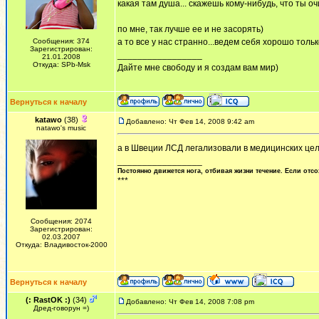
какая там душа... скажешь кому-нибудь, что ты 
по мне, так лучше ее и не засорять)
Сообщения: 374
а то все у нас странно...ведем себя хорошо толь
Зарегистрирован:
_________________
21.01.2008
Откуда: SPb-Msk
Дайте мне свободу и я создам вам мир)
Вернуться к началу
katawo
(38)
Добавлено: Чт Фев 14, 2008 9:42 am
natawo's music
а в Швеции ЛСД легализовали в медицинских ц
_________________
Постоянно движется нога, отбивая жизни течение. Если отсо
***
Сообщения: 2074
Зарегистрирован:
02.03.2007
Откуда: Владивосток-2000
Вернуться к началу
(: RastOK :)
(34)
Добавлено: Чт Фев 14, 2008 7:08 pm
Дред-говорун =)