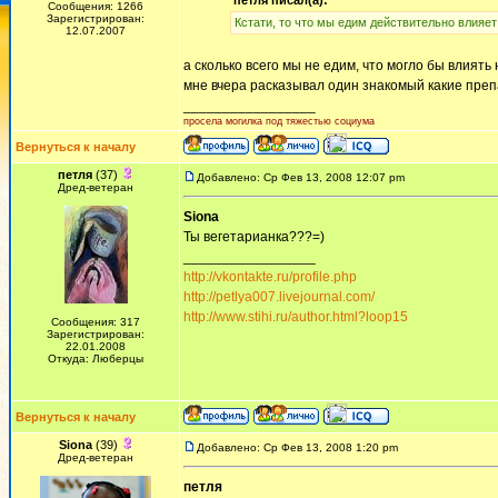
петля писал(а):
Сообщения: 1266
Зарегистрирован:
Кстати, то что мы едим действительно влияет
12.07.2007
а сколько всего мы не едим, что могло бы влиять 
мне вчера расказывал один знакомый какие преп
_________________
просела могилка под тяжестью социума
Вернуться к началу
петля
(37)
Добавлено: Ср Фев 13, 2008 12:07 pm
Дред-ветеран
Siona
Ты вегетарианка???=)
_________________
http://vkontakte.ru/profile.php
http://petlya007.livejournal.com/
http://www.stihi.ru/author.html?loop15
Сообщения: 317
Зарегистрирован:
22.01.2008
Откуда: Люберцы
Вернуться к началу
Siona
(39)
Добавлено: Ср Фев 13, 2008 1:20 pm
Дред-ветеран
петля