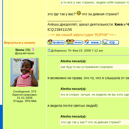
а то все у нас странно...ведем себя хорошо т
это где так у вас?
что за дивная страна?
_________________
Алёша дредоплёт, ареал деятельности:
Киев
и
Ч
ICQ:238411156
--->> жж нашей афростудии "КОРНИ" <<---
Вернуться к началу
Siona
(39)
Добавлено: Пт Фев 15, 2008 7:12 am
Дред-ветеран
Alesha писал(а):
как буд-то вы устраивали соцопрос
я возможно не права. это то, что я слышала от 
Alesha писал(а):
Сообщения: 374
кто ж спорит. лучше. но видели ли вы хоть од
Зарегистрирован:
21.01.2008
Откуда: SPb-Msk
я видела почти святых людей)
Alesha писал(а):
это где так у вас? что за дивная страна?