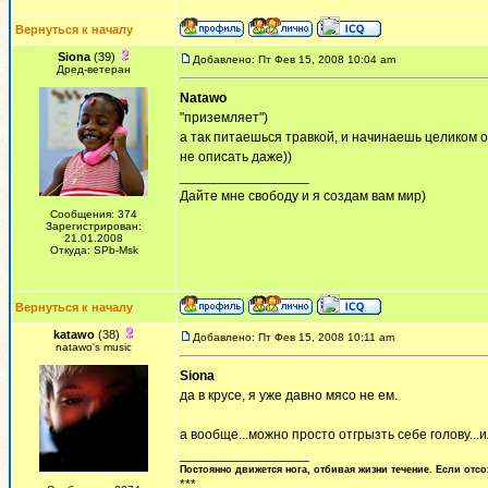
Вернуться к началу
Siona
(39)
Добавлено: Пт Фев 15, 2008 10:04 am
Дред-ветеран
Natawo
"приземляет")
а так питаешься травкой, и начинаешь целиком о
не описать даже))
_________________
Дайте мне свободу и я создам вам мир)
Сообщения: 374
Зарегистрирован:
21.01.2008
Откуда: SPb-Msk
Вернуться к началу
katawo
(38)
Добавлено: Пт Фев 15, 2008 10:11 am
natawo's music
Siona
да в крусе, я уже давно мясо не ем.
а вообще...можно просто отгрызть себе голову...и
_________________
Постоянно движется нога, отбивая жизни течение. Если отсо
***