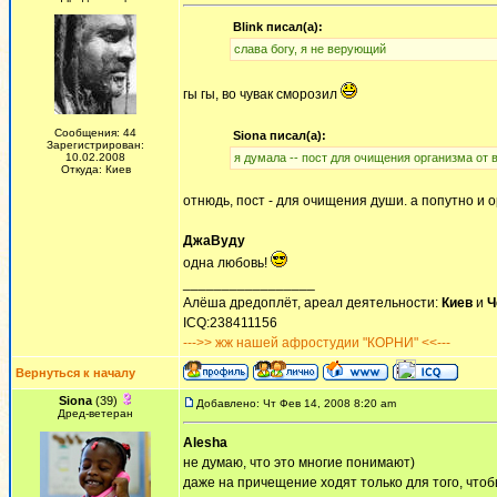
Blink писал(а):
слава богу, я не верующий
гы гы, во чувак сморозил
Сообщения: 44
Siona писал(а):
Зарегистрирован:
10.02.2008
я думала -- пост для очищения организма от 
Откуда: Киев
отнюдь, пост - для очищения души. а попутно и о
ДжаВуду
одна любовь!
_________________
Алёша дредоплёт, ареал деятельности:
Киев
и
Ч
ICQ:238411156
--->> жж нашей афростудии "КОРНИ" <<---
Вернуться к началу
Siona
(39)
Добавлено: Чт Фев 14, 2008 8:20 am
Дред-ветеран
Alesha
не думаю, что это многие понимают)
даже на причещение ходят только для того, чтоб