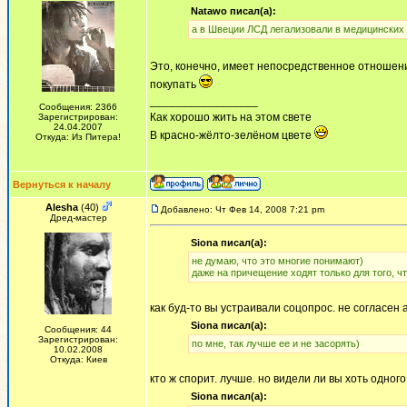
Natawo писал(а):
а в Швеции ЛСД легализовали в медицинских
Это, конечно, имеет непосредственное отношен
покупать
_________________
Сообщения: 2366
Как хорошо жить на этом свете
Зарегистрирован:
24.04.2007
В красно-жёлто-зелёном цвете
Откуда: Из Питера!
Вернуться к началу
Alesha
(40)
Добавлено: Чт Фев 14, 2008 7:21 pm
Дред-мастер
Siona писал(а):
не думаю, что это многие понимают)
даже на причещение ходят только для того, чт
как буд-то вы устраивали соцопрос. не согласен
Siona писал(а):
Сообщения: 44
Зарегистрирован:
по мне, так лучше ее и не засорять)
10.02.2008
Откуда: Киев
кто ж спорит. лучше. но видели ли вы хоть одног
Siona писал(а):