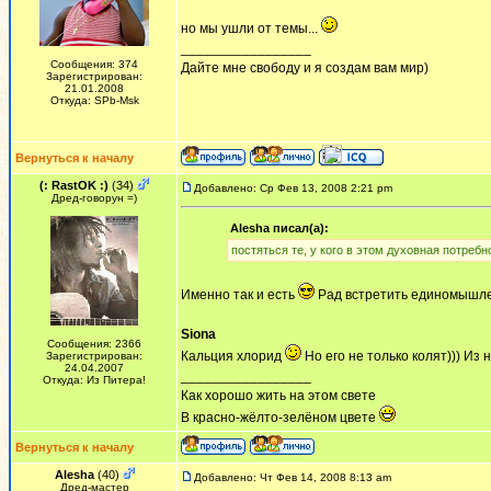
но мы ушли от темы...
_________________
Сообщения: 374
Дайте мне свободу и я создам вам мир)
Зарегистрирован:
21.01.2008
Откуда: SPb-Msk
Вернуться к началу
(: RastOK :)
(34)
Добавлено: Ср Фев 13, 2008 2:21 pm
Дред-говорун =)
Alesha писал(а):
постяться те, у кого в этом духовная потребн
Именно так и есть
Рад встретить единомышлен
Siona
Сообщения: 2366
Кальция хлорид
Но его не только колят))) Из 
Зарегистрирован:
24.04.2007
_________________
Откуда: Из Питера!
Как хорошо жить на этом свете
В красно-жёлто-зелёном цвете
Вернуться к началу
Alesha
(40)
Добавлено: Чт Фев 14, 2008 8:13 am
Дред-мастер