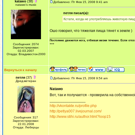
katawo
(38)
Добавлено: Пт Фев 15, 2008 9:41 am
natawo's music
петля писал(а):
Кстати, когда не употребляешь животную пищ
Ошо говорил, что тяжелая пища тянет к земле )
_________________
Постоянно движется нога, отбивая жизни течение. Если отсо
Сообщения: 2074
***
Зарегистрирован:
02.03.2007
Откуда: Владивосток-2000
Вернуться к началу
петля
(37)
Добавлено: Пт Фев 15, 2008 9:54 am
Дред-ветеран
Natawo
Вот, так и получается - проверила на собственн
_________________
http://vkontakte.ru/profile.php
http://petlya007.livejournal.com/
http://www.stihi.ru/author.html?loop15
Сообщения: 317
Зарегистрирован:
22.01.2008
Откуда: Люберцы