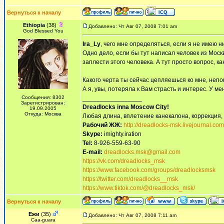
Вернуться к началу
Ethiopia
(38)
Добавлено: Чт Авг 07, 2008 7:01 am
God Blessed You
Ira_Ly
, чего мне определяться, если я не имею н
Одно дело, если бы тут написал человек из Москв
заплести этого человека. А тут просто вопрос, к
Какого черта ты сейчас цепляешься ко мне, непо
А я, увы, потеряла к Вам страсть и интерес. У м
Сообщения: 8302
_________________
Зарегистрирован:
Dreadlocks inna Moscow Сity!
19.09.2005
Откуда: Москва
Любая длина, вплетение канекалона, коррекция,
Рабочий ЖЖ:
http://dreadlocks-msk.livejournal.com
Skype:
imighty.iration
Tel:
8-926-559-63-90
E-mail:
dreadlocks.msk@gmail.com
https://vk.com/dreadlocks_msk
https://www.facebook.com/groups/dreadlocksmsk
https://twitter.com/dreadlocks__msk
https://www.tiktok.com/@dreadlocks_msk/
Вернуться к началу
Ежи
(35)
Добавлено: Чт Авг 07, 2008 7:11 am
Сaa-guara