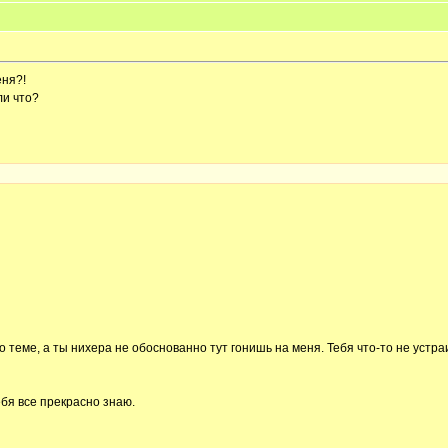
еня?!
ли что?
 теме, а ты нихера не обоснованно тут гонишь на меня. Тебя что-то не устраи
ебя все прекрасно знаю.