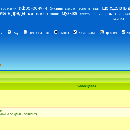
афрокосички
где сделать 
бусины
вши
Боб Марли
вавилон
встречи
елать дреды
музыка
канекалон
раста
книги
радио
раста
перхоть
шапки
му
FAQ
Пользователи
Группы
Регистрация
Профиль
Во
м
Сообщение
р.
окойно от длины зависит)