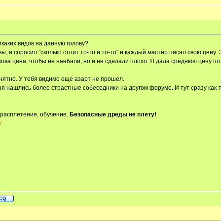
икаких видов на данную голову?
ы, и спросил "сколько стоит то-то и то-то" и каждый мастер писал свою цену. 
акова цена, чтобы не наебали, но и не сделали плохо. Я дала среднюю цену по 
нятно. У тебя видимо еще азарт не прошел.
еня нашлись более страстные собеседники на другом форуме. И тут сразу как-т
 расплетение, обучение.
Безопасные дреды не плету!
/