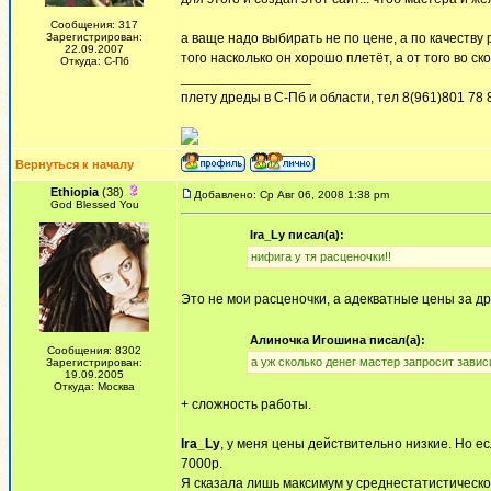
Сообщения: 317
Зарегистрирован:
а ваще надо выбирать не по цене, а по качеству
22.09.2007
того насколько он хорошо плетёт, а от того во ск
Откуда: С-Пб
_________________
плету дреды в С-Пб и области, тел 8(961)801 78 
Вернуться к началу
Ethiopia
(38)
Добавлено: Ср Авг 06, 2008 1:38 pm
God Blessed You
Ira_Ly писал(а):
нифига у тя расценочки!!
Это не мои расценочки, а адекватные цены за д
Алиночка Игошина писал(а):
Сообщения: 8302
а уж сколько денег мастер запросит зависи
Зарегистрирован:
19.09.2005
Откуда: Москва
+ сложность работы.
Ira_Ly
, у меня цены действительно низкие. Но ес
7000р.
Я сказала лишь максимум у среднестатистическо