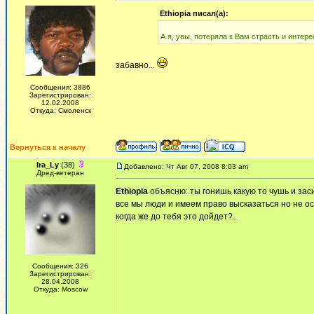
Ethiopia писал(а):
А я, увы, потеряла к Вам страсть и интер
забавно...
Сообщения: 3886
Зарегистрирован:
12.02.2008
Откуда: Смоленск
Вернуться к началу
Ira_Ly
(38)
Добавлено: Чт Авг 07, 2008 8:03 am
Дред-ветеран
Ethiopia
объясню: ты гонишь какую то чушь и заси
все мы люди и имеем право высказаться но не ос
когда же до тебя это дойдет?..
Сообщения: 326
Зарегистрирован:
28.04.2008
Откуда: Moscow