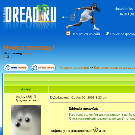
dreadlocks
как сд
Вернуться на сайт
Поиск по фору
Нужна помощь!
На страницу
Пред.
1
,
2
Список форумов
->
Как ухаживать за дредо
Автор
Ira_Ly
(38)
Добавлено: Ср Авг 06, 2008 8:23 am
Дред-ветеран
Ethiopia писал(а):
Из своих волос (от длины зависит) до 4х т.
С искусственным материалом до 7 т.р. сп
нифига у тя расценочки!!
и это