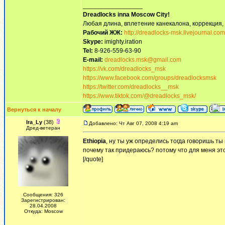
_________________
Dreadlocks inna Moscow Сity!
Любая длина, вплетение канекалона, коррекция,
Рабочий ЖЖ:
http://dreadlocks-msk.livejournal.com
Skype:
imighty.iration
Tel:
8-926-559-63-90
E-mail:
dreadlocks.msk@gmail.com
https://vk.com/dreadlocks_msk
https://www.facebook.com/groups/dreadlocksmsk
https://twitter.com/dreadlocks__msk
https://www.tiktok.com/@dreadlocks_msk/
Вернуться к началу
Ira_Ly
(38)
Добавлено: Чт Авг 07, 2008 4:19 am
Дред-ветеран
Ethiopia
, ну ты уж определись тогда говоришь ты
почему так придераюсь? потому что для меня это 
[/quote]
Сообщения: 326
Зарегистрирован:
28.04.2008
Откуда: Moscow