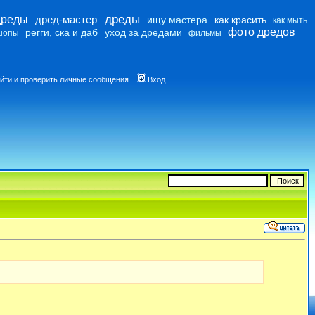
дреды
дреды
дред-мастер
ищу мастера
как красить
как мыть
фото дредов
регги, ска и даб
уход за дредами
шопы
фильмы
йти и проверить личные сообщения
Вход