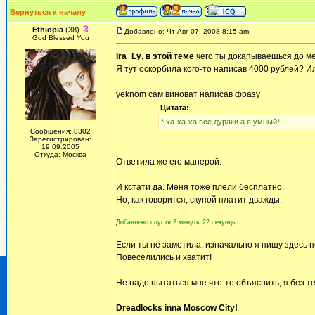
Вернуться к началу
Ethiopia
(38)
Добавлено: Чт Авг 07, 2008 8:15 am
God Blessed You
Ira_Ly
,
в этой теме
чего ты докапываешься до м
Я тут оскорбила кого-то написав 4000 рублей? И
yeknom сам виноват написав фразу
Цитата:
* ха-ха-ха,все дураки а я умный*
Сообщения: 8302
Зарегистрирован:
19.09.2005
Откуда: Москва
Ответила же его манерой.
И кстати да. Меня тоже плели бесплатно.
Но, как говорится, скупой платит дважды.
Добавлено спустя 2 минуты 22 секунды:
Если ты не заметила, изначально я пишу здесь по
Повеселились и хватит!
Не надо пытаться мне что-то объяснить, я без т
_________________
Dreadlocks inna Moscow Сity!