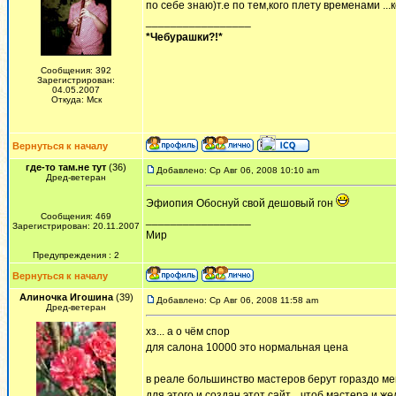
по себе знаю)т.е по тем,кого плету временами .
_________________
*Чебурашки?!*
Сообщения: 392
Зарегистрирован:
04.05.2007
Откуда: Мск
Вернуться к началу
где-то там.не тут
(36)
Добавлено: Ср Авг 06, 2008 10:10 am
Дред-ветеран
Эфиопия Обоснуй свой дешовый гон
Сообщения: 469
_________________
Зарегистрирован: 20.11.2007
Мир
Предупреждения : 2
Вернуться к началу
Алиночка Игошина
(39)
Добавлено: Ср Авг 06, 2008 11:58 am
Дред-ветеран
хз... а о чём спор
для салона 10000 это нормальная цена
в реале большинство мастеров берут гораздо м
для этого и создан этот сайт... чтоб мастера и 