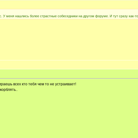
ес. У меня нашлись более страстные собеседники на другом форуме. И тут сразу как-то
раешь всех кто тебя чем то не устраивает!
корблять..