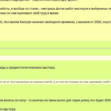
 работы, и вообще по стилю... смотришь фотки работ мастеров и выбираешь чт
олько он сам оценивает свой труд и время.
82, без канека free(при наличие свободного времени), с канеком от 2000, пош
реды у среднестатистического мастера.
т не от того насколько он хорошо плетёт, а от того во сколько он сам оценивает свой т
ли волосы по попу - то конечно из своих волос для такую длину это будет 400
го мастера.