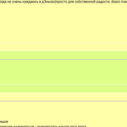
..когда не очень нуждаюсь в дЭньгах)просто для собственной радости..благо п
еньше
желающие задредиться - подплестись нашли друг друга...