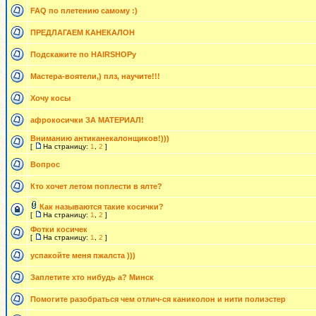
FAQ по плетению самому :)
ПРЕДЛАГАЕМ КАНЕКАЛОН
Подскажите по HAIRSHOPу
Мастера-воятели,) плз, научите!!!
Хочу косы
афрокосички ЗА МАТЕРИАЛ!
Вниманию антиканекалонщиков!)))
[
На страницу:
1
,
2
]
Вопрос
Кто хочет летом поплести в ялте?
Как называются такие косички?
[
На страницу:
1
,
2
]
Фотки косичек
[
На страницу:
1
,
2
]
успакойте меня пжалста )))
Заплетите хто нибудь а? Минск
Помогите разобраться чем отлич-ся каниколон и нити полиэстер