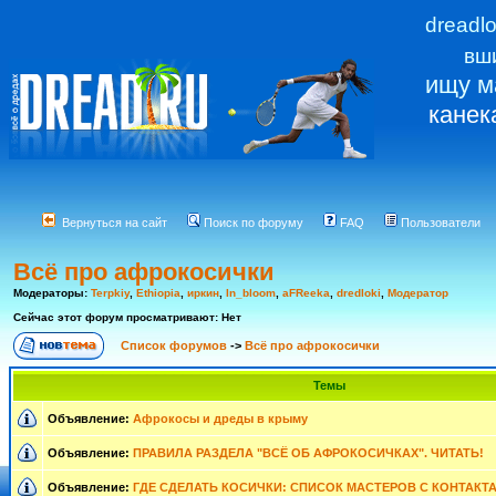
dreadl
вш
ищу м
канек
Вернуться на сайт
Поиск по форуму
FAQ
Пользователи
Всё про афрокосички
Модераторы:
Terpkiy
,
Ethiopia
,
иркин
,
In_bloom
,
aFReeka
,
dredloki
,
Модератор
Сейчас этот форум просматривают: Нет
Список форумов
->
Всё про афрокосички
Темы
Объявление:
Афрокосы и дреды в крыму
Объявление:
ПРАВИЛА РАЗДЕЛА "ВСЁ ОБ АФРОКОСИЧКАХ". ЧИТАТЬ!
Объявление:
ГДЕ СДЕЛАТЬ КОСИЧКИ: СПИСОК МАСТЕРОВ С КОНТАКТ