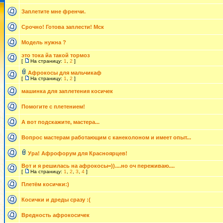
Заплетите мне френчи.
Срочно! Готова заплести! Мск
Модель нужна ?
это тока йа такой тормоз
[
На страницу:
1
,
2
]
Афрокосы для мальчикаф
[
На страницу:
1
,
2
]
машинка для заплетения косичек
Помогите с плетением!
А вот подскажите, мастера...
Вопрос мастерам работающим с канеколоном и имеет опыт...
Ура! Афрофорум для Красноярцев!
Вот и я решилась на афрокосы=))....но оч переживаю....
[
На страницу:
1
,
2
,
3
,
4
]
Плетём косички:)
Косички и дреды сразу :(
Вредность афрокосичек