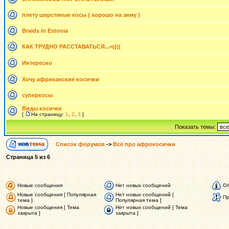
плету шерстяные косы ( хорошо на зиму )
Braids in Estonia
КАК ТРУДНО РАССТАВАТЬСЯ...=((((
Интересно
Хочу африканские косички
суперкосы
Виды косичек
[
На страницу:
1
,
2
,
3
]
Показать темы:
Список форумов
->
Всё про афрокосички
Страница
5
из
6
Новые сообщения
Нет новых сообщений
Об
Новые сообщения [ Популярная
Нет новых сообщений [
Пр
тема ]
Популярная тема ]
Новые сообщения [ Тема
Нет новых сообщений [ Тема
закрыта ]
закрыта ]