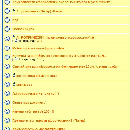
Хочу заплести афрокосички около 150 штук за 60уе в Минске!
Афрокосички (Питер).Фотки
bep
Новосибирск
АФРОПРИЧЕСКИ, т.е. не только афрокосички))))
[
На страницу:
1
,
2
]
Ме4та всей жизни-афрокоси4ки...
Косички за копейки, но качественно у студентки из РУДН..
[
На страницу:
1
,
2
]
Cделай мне плз афрокосички бесплатно мне 13 лет с мани трабл
фотки косичек из Питера
Могём???
Афрокосички и не только! :)
Опять про косички :)
измени себя на все 100!!!!
Где научиться плести афро косички? (Питер)
ЗАНИМАЮСЬ АФРОПЛЕТЕНИЕМ